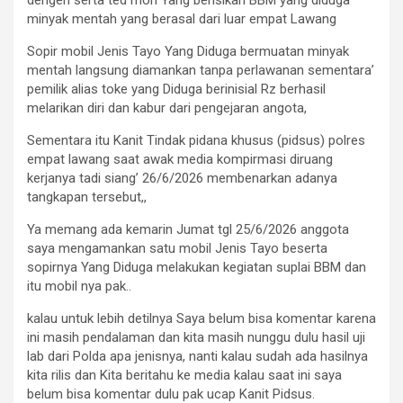
derigen serta ted mon Yang berisikan BBM yang diduga
minyak mentah yang berasal dari luar empat Lawang
Sopir mobil Jenis Tayo Yang Diduga bermuatan minyak
mentah langsung diamankan tanpa perlawanan sementara’
pemilik alias toke yang Diduga berinisial Rz berhasil
melarikan diri dan kabur dari pengejaran angota,
Sementara itu Kanit Tindak pidana khusus (pidsus) polres
empat lawang saat awak media kompirmasi diruang
kerjanya tadi siang’ 26/6/2026 membenarkan adanya
tangkapan tersebut,,
Ya memang ada kemarin Jumat tgl 25/6/2026 anggota
saya mengamankan satu mobil Jenis Tayo beserta
sopirnya Yang Diduga melakukan kegiatan suplai BBM dan
itu mobil nya pak..
kalau untuk lebih detilnya Saya belum bisa komentar karena
ini masih pendalaman dan kita masih nunggu dulu hasil uji
lab dari Polda apa jenisnya, nanti kalau sudah ada hasilnya
kita rilis dan Kita beritahu ke media kalau saat ini saya
belum bisa komentar dulu pak ucap Kanit Pidsus.