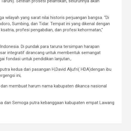
aruni). Setelah prosesi pelantikan, seluruhnya akan
ilayah yang sarat nilai historis perjuangan bangsa. “Di
doro, Sumbing, dan Tidar. Tempat ini yang dikenal dengan
ksatria, profesi pengabdian, dan profesi kehormatan,”
ndonesia. Di pundak para taruna tersimpan harapan
asar integratif dirancang untuk membentuk semangat
ai fondasi untuk pendidikan lanjutan.,
putra kedua dari pasangan H,David Aljufri( HDA)dengan ibu
gengsi ini,
,, dan membuat harum nama kabupaten dikanca nasional
runa dan Semoga putra kebanggaan kabupaten empat Lawang