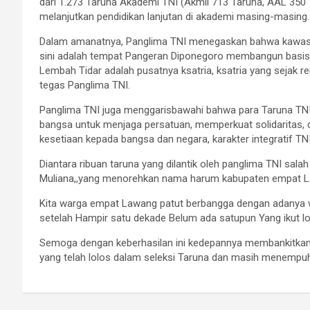
dari 1.273 Taruna Akademi TNI (Akmil 713 Taruna, AAL 350 T
melanjutkan pendidikan lanjutan di akademi masing-masing.
Dalam amanatnya, Panglima TNI menegaskan bahwa kawasan Ak
sini adalah tempat Pangeran Diponegoro membangun basis pe
Lembah Tidar adalah pusatnya ksatria, ksatria yang sejak r
tegas Panglima TNI.
Panglima TNI juga menggarisbawahi bahwa para Taruna TNI 
bangsa untuk menjaga persatuan, memperkuat solidaritas,
kesetiaan kepada bangsa dan negara, karakter integratif TNI-
Diantara ribuan taruna yang dilantik oleh panglima TNI sal
Muliana,,yang menorehkan nama harum kabupaten empat Lawa
Kita warga empat Lawang patut berbangga dengan adanya w
setelah Hampir satu dekade Belum ada satupun Yang ikut lolo
Semoga dengan keberhasilan ini kedepannya membankitkan
yang telah lolos dalam seleksi Taruna dan masih menempuh