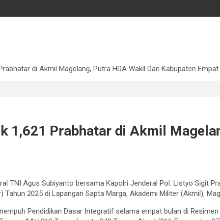
1 Prabhatar di Akmil Magelang, Putra HDA Wakil Dari Kabupaten Empa
ik 1,621 Prabhatar di Akmil Magela
al TNI Agus Subiyanto bersama Kapolri Jenderal Pol. Listyo Sigit 
) Tahun 2025 di Lapangan Sapta Marga, Akademi Militer (Akmil), Mag
menempuh Pendidikan Dasar Integratif selama empat bulan di Resime