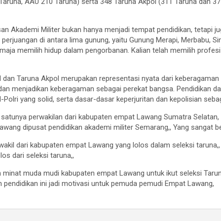
aruna, AAU 210 Taruna) serta 348 Taruna Akpol (311 Taruna dan 37 T
ademi Militer bukan hanya menjadi tempat pendidikan, tetapi juga w
rjuangan di antara lima gunung, yaitu Gunung Merapi, Merbabu, Sin
emaja memilih hidup dalam pengorbanan. Kalian telah memilih profesi 
dan Taruna Akpol merupakan representasi nyata dari keberagaman I
 dan menjadikan keberagaman sebagai perekat bangsa. Pendidikan d
Polri yang solid, serta dasar-dasar keperjuritan dan kepolisian sebag
ah satunya perwakilan dari kabupaten empat Lawang Sumatra Selatan, 
ng dipusat pendidikan akademi militer Semarang,, Yang sangat ber
akil dari kabupaten empat Lawang yang lolos dalam seleksi taruna
s dari seleksi taruna,,
 minat muda mudi kabupaten empat Lawang untuk ikut seleksi Ta
 pendidikan ini jadi motivasi untuk pemuda pemudi Empat Lawang,