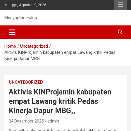
Skip
Minggu, Agustus 9, 2026
to
content
Menyajikan Fakta
Home
Uncategorized
Aktivis KINProjamin kabupaten empat Lawang kritik Pedas
Kinerja Dapur MBG,,
UNCATEGORIZED
Aktivis KINProjamin kabupaten
empat Lawang kritik Pedas
Kinerja Dapur MBG,,
24 Desember 2025
admin
Sumselbulletin com#Pasca libur sekolah akhir semester